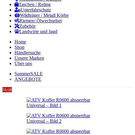
Taschen / Reling
Unterfahrschutz
Wildträger / Metall Körbe
Riemen/ Ölwechselset
Zubehör
Landwirte und Jagd
Home
Shop
Händlersuche
Unsere Marken
Über uns
SummerSALE
ANGEBOTE
Heiß