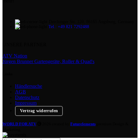
mehr!
Derchinger Str. 120, 86165 Augsburg, Germany
Tel.: +49 821 7292488
UNSERE PARTNER
ATV Nation
Jürgen Brunner Gartengeräte, Roller & Quad's
Links
Händlersuche
AGB
Datenschutz
Impressum
Vertrag widerrufen
WORLD FOR ATV
2026 created by
Futurelements
premium Design &
Marketing.