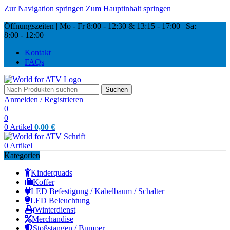
Zur Navigation springen
Zum Hauptinhalt springen
Öffnungszeiten | Mo - Fr
8:00 - 12:30 & 13:15
-
17:00 |
Sa:
8:00
-
12:00
Kontakt
FAQs
Suchen
Anmelden / Registrieren
0
0
0
Artikel
0,00
€
0
Artikel
Kategorien
Kinderquads
Koffer
LED Befestigung / Kabelbaum / Schalter
LED Beleuchtung
Winterdienst
Merchandise
Stoßstangen / Bumper