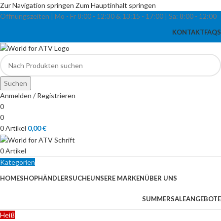
Zur Navigation springen
Zum Hauptinhalt springen
Öffnungszeiten | Mo - Fr
8:00 - 12:30 & 13:15
-
17:00 |
Sa:
8:00
-
12:00
KONTAKT
FAQS
Suchen
Anmelden / Registrieren
0
0
0
Artikel
0,00
€
0
Artikel
Kategorien
HOME
SHOP
HÄNDLERSUCHE
UNSERE MARKEN
ÜBER UNS
SUMMERSALE
ANGEBOTE
Heiß