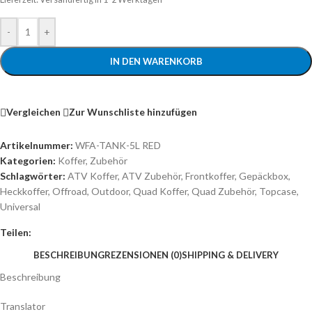
-
+
IN DEN WARENKORB
Vergleichen
Zur Wunschliste hinzufügen
Artikelnummer:
WFA-TANK-5L RED
Kategorien:
Koffer
,
Zubehör
Schlagwörter:
ATV Koffer
,
ATV Zubehör
,
Frontkoffer
,
Gepäckbox
,
Heckkoffer
,
Offroad
,
Outdoor
,
Quad Koffer
,
Quad Zubehör
,
Topcase
,
Universal
Teilen:
BESCHREIBUNG
REZENSIONEN (0)
SHIPPING & DELIVERY
Beschreibung
Translator