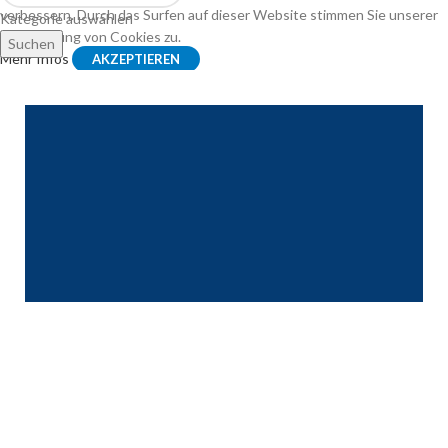
verbessern. Durch das Surfen auf dieser Website stimmen Sie unserer
Kategorie auswählen
Verwendung von Cookies zu.
Suchen
Mehr Infos
AKZEPTIEREN