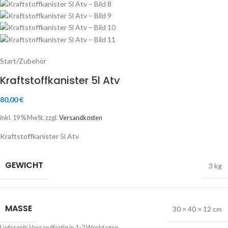
Start
/
Zubehör
Kraftstoffkanister 5l Atv
80,00
€
inkl. 19 % MwSt.
zzgl.
Versandkosten
Kraftstoffkanister 5l Atv
GEWICHT
3 kg
MASSE
30 × 40 × 12 cm
Lieferzeit:
Versandfertig in 1-2 Werktagen