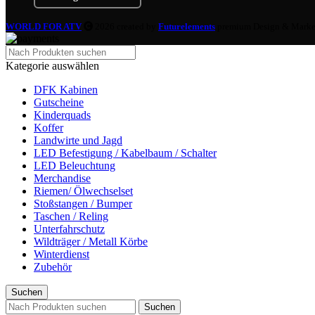
WORLD FOR ATV
2026 created by
Futurelements
premium Design & Marke
Kategorie auswählen
DFK Kabinen
Gutscheine
Kinderquads
Koffer
Landwirte und Jagd
LED Befestigung / Kabelbaum / Schalter
LED Beleuchtung
Merchandise
Riemen/ Ölwechselset
Stoßstangen / Bumper
Taschen / Reling
Unterfahrschutz
Wildträger / Metall Körbe
Winterdienst
Zubehör
Suchen
Suchen