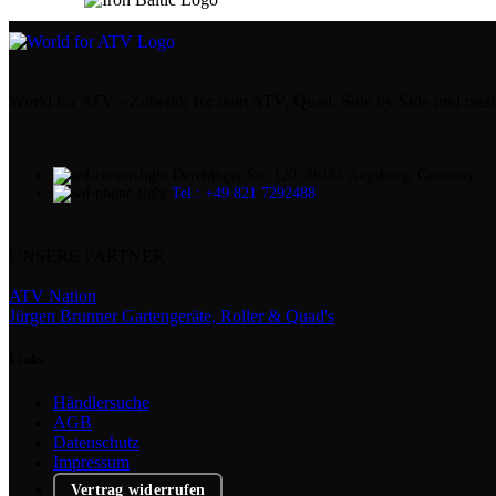
World for ATV - Zubehör für dein ATV, Quad, Side by Side und meh
Derchinger Str. 120, 86165 Augsburg, Germany
Tel.: +49 821 7292488
UNSERE PARTNER
ATV Nation
Jürgen Brunner Gartengeräte, Roller & Quad's
Links
Händlersuche
AGB
Datenschutz
Impressum
Vertrag widerrufen