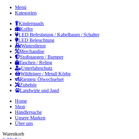
Menü
Kategorien
Kinderquads
Koffer
LED Befestigung / Kabelbaum / Schalter
LED Beleuchtung
Winterdienst
Merchandise
Stoßstangen / Bumper
Taschen / Reling
Unterfahrschutz
Wildträger / Metall Körbe
Riemen/ Ölwechselset
Zubehör
Landwirte und Jagd
Home
Shop
Händlersuche
Unsere Marken
Über uns
Warenkorb