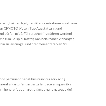
aft, bei der Jagd, bei Hilfsorganisationen und beim
V”) von CFMOTO bieten Top-Ausstattung und
 und dürfen mit B-Führerschein* gefahren werden!
ie zum Beispiel Koffer, Kabinen, Mäher, Anhänger,
s hin zu leistungs- und drehmomentstarken V2-
do parturient penatibus nunc dui adipiscing
rient a.Parturient in parturient scelerisque nibh
um hendrerit et pharetra fames nunc natoque dui.