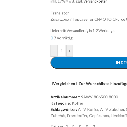
inkl. 19 % MwSt.
zzgl.
Versandkosten
Translator
Zusatzbox / Topcase für CFMOTO CForce 
Lieferzeit:
Versandfertig in 1-2 Werktagen
7 vorrätig
-
+
IN D
Vergleichen
Zur Wunschliste hinzufüg
Artikelnummer:
9AWV-806500-8000
Kategorie:
Koffer
Schlagwörter:
ATV Koffer
,
ATV Zubehör
,
Zubehör
,
Frontkoffer
,
Gepäckbox
,
Heckkoff
Teilen: