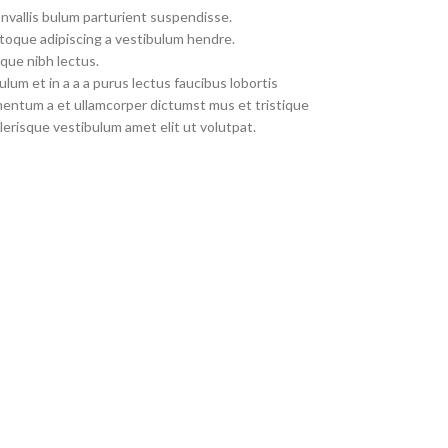
nvallis bulum parturient suspendisse.
toque adipiscing a vestibulum hendre.
que nibh lectus.
um et in a a a purus lectus faucibus lobortis
imentum a et ullamcorper dictumst mus et tristique
erisque vestibulum amet elit ut volutpat.