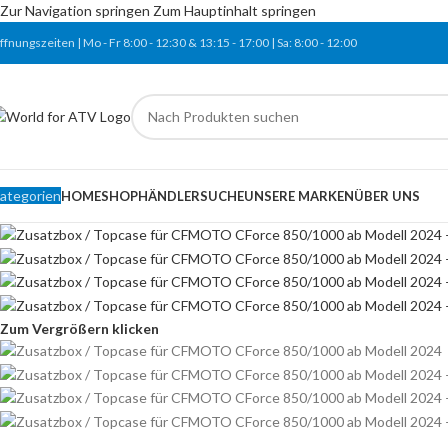
Zur Navigation springen
Zum Hauptinhalt springen
ffnungszeiten | Mo - Fr
8:00 - 12:30 & 13:15
-
17:00 |
Sa:
8:00
-
12:00
ategorien
HOME
SHOP
HÄNDLERSUCHE
UNSERE MARKEN
ÜBER UNS
Zum Vergrößern klicken