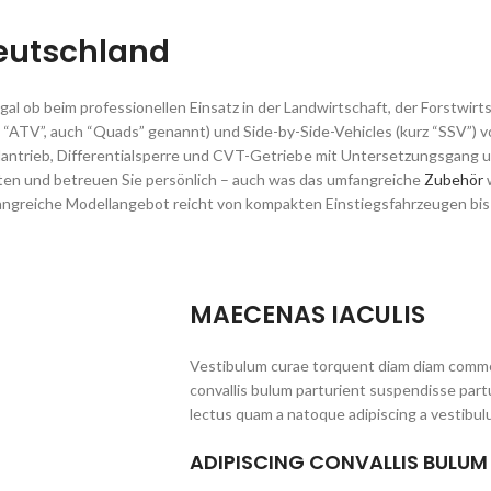
Deutschland
b beim professionellen Einsatz in der Landwirtschaft, der Forstwirtsch
kurz “ATV”, auch “Quads” genannt) und Side-by-Side-Vehicles (kurz “SS
radantrieb, Differentialsperre und CVT-Getriebe mit Untersetzungsgang
ten und betreuen Sie persönlich – auch was das umfangreiche
Zubehör
w
fangreiche Modellangebot reicht von kompakten Einstiegsfahrzeugen bi
MAECENAS IACULIS
Vestibulum curae torquent diam diam commo
convallis bulum parturient suspendisse partu
lectus quam a natoque adipiscing a vestibul
ADIPISCING CONVALLIS BULUM