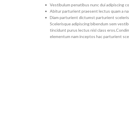
Vestibulum penatibus nunc dui adipiscing co
Abitur parturient praesent lectus quam a na
Diam parturient dictumst parturient sceleris
Scelerisque adipiscing bibendum sem vestibul
tincidunt purus lectus nisl class eros.Cond
elementum nam inceptos hac parturient scel