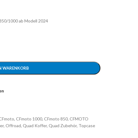
850/1000 ab Modell 2024
EN WARENKORB
en
CFmoto
,
CFmoto 1000
,
CFmoto 850
,
CFMOTO
er
,
Offroad
,
Quad Koffer
,
Quad Zubehör
,
Topcase