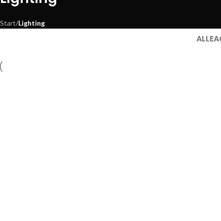
Start
/
Lighting
ALLE
A
Lighting
Venenatis nam phasellus