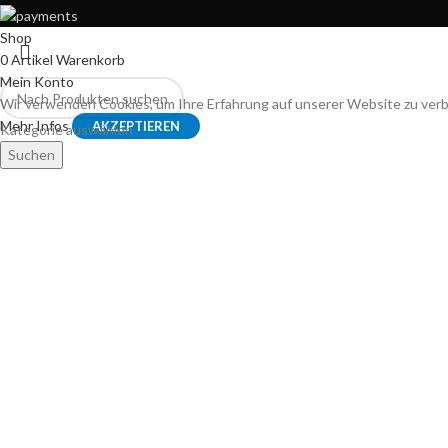
Shop
0
Artikel
Warenkorb
Mein Konto
Wir verwenden Cookies, um Ihre Erfahrung auf unserer Website zu ver
Mehr Infos
AKZEPTIEREN
Kategorie auswählen
Suchen