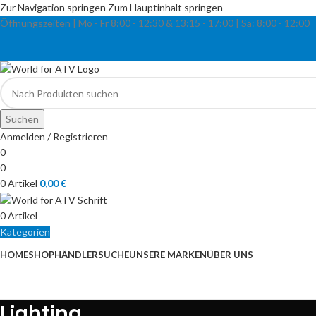
Zur Navigation springen
Zum Hauptinhalt springen
Öffnungszeiten | Mo - Fr
8:00 - 12:30 & 13:15
-
17:00 |
Sa:
8:00
-
12:00
Suchen
Anmelden / Registrieren
0
0
0
Artikel
0,00
€
0
Artikel
Kategorien
HOME
SHOP
HÄNDLERSUCHE
UNSERE MARKEN
ÜBER UNS
Lighting