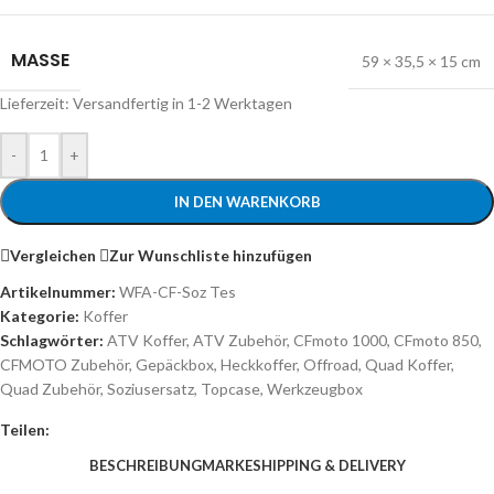
MASSE
59 × 35,5 × 15 cm
Lieferzeit:
Versandfertig in 1-2 Werktagen
-
+
IN DEN WARENKORB
Vergleichen
Zur Wunschliste hinzufügen
Artikelnummer:
WFA-CF-Soz Tes
Kategorie:
Koffer
Schlagwörter:
ATV Koffer
,
ATV Zubehör
,
CFmoto 1000
,
CFmoto 850
,
CFMOTO Zubehör
,
Gepäckbox
,
Heckkoffer
,
Offroad
,
Quad Koffer
,
Quad Zubehör
,
Soziusersatz
,
Topcase
,
Werkzeugbox
Teilen:
BESCHREIBUNG
MARKE
SHIPPING & DELIVERY