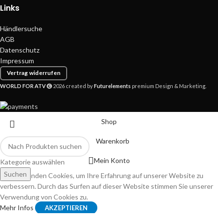
Links
Händlersuche
AGB
Datenschutz
Impressum
Vertrag widerrufen
WORLD FOR ATV
2026 created by
Futurelements
premium Design & Marketing.
Shop
Warenkorb
Mein Konto
Kategorie auswählen
Suchen
Wir verwenden Cookies, um Ihre Erfahrung auf unserer Website zu
verbessern. Durch das Surfen auf dieser Website stimmen Sie unserer
Verwendung von Cookies zu.
Mehr Infos
AKZEPTIEREN