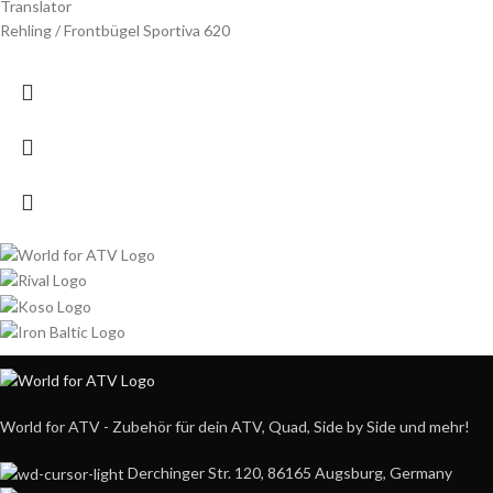
Translator
Rehling / Frontbügel Sportiva 620
World for ATV - Zubehör für dein ATV, Quad, Side by Side und mehr!
Derchinger Str. 120, 86165 Augsburg, Germany