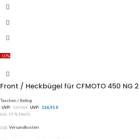
-10%
Front / Heckbügel für CFMOTO 450 NG 2
Taschen / Reling
116,91
€
UVP:
129,90
€
UVP:
inkl. 19 % MwSt.
zzgl.
Versandkosten