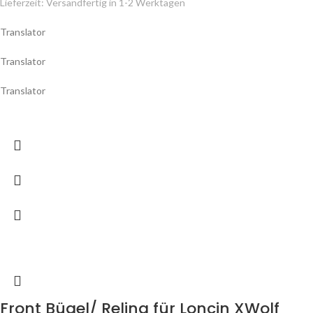
Lieferzeit:
Versandfertig in 1-2 Werktagen
Translator
Translator
Translator
Front Bügel/ Reling für Loncin XWolf