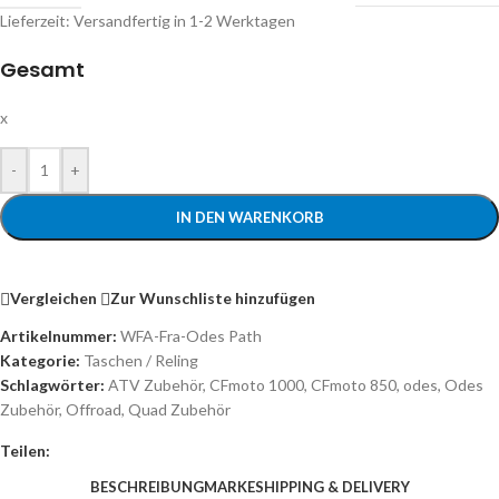
Lieferzeit:
Versandfertig in 1-2 Werktagen
Gesamt
x
-
+
IN DEN WARENKORB
Vergleichen
Zur Wunschliste hinzufügen
Artikelnummer:
WFA-Fra-Odes Path
Kategorie:
Taschen / Reling
Schlagwörter:
ATV Zubehör
,
CFmoto 1000
,
CFmoto 850
,
odes
,
Odes
Zubehör
,
Offroad
,
Quad Zubehör
Teilen:
BESCHREIBUNG
MARKE
SHIPPING & DELIVERY