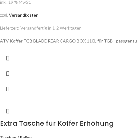
inkl. 19 % MwSt.
zzgl.
Versandkosten
Lieferzeit:
Versandfertig in 1-2 Werktagen
ATV Koffer TGB BLADE REAR CARGO BOX 110L für TGB - passgenau 
Extra Tasche für Koffer Erhöhung
Taschen / Reling