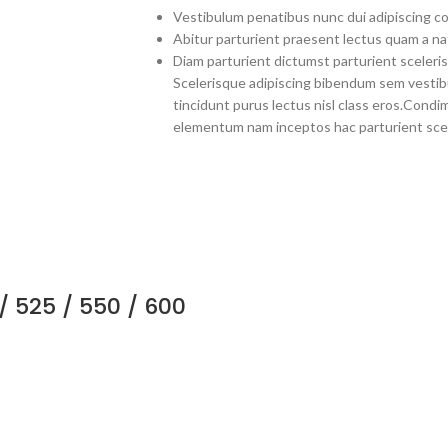
Vestibulum penatibus nunc dui adipiscing co
Abitur parturient praesent lectus quam a na
Diam parturient dictumst parturient sceleris
Scelerisque adipiscing bibendum sem vestibul
tincidunt purus lectus nisl class eros.Cond
elementum nam inceptos hac parturient scel
/ 525 / 550 / 600