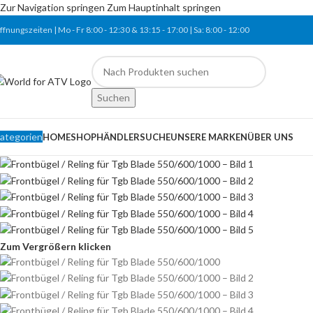
Zur Navigation springen
Zum Hauptinhalt springen
ffnungszeiten | Mo - Fr
8:00 - 12:30 & 13:15
-
17:00 |
Sa:
8:00
-
12:00
Suchen
ategorien
HOME
SHOP
HÄNDLERSUCHE
UNSERE MARKEN
ÜBER UNS
Zum Vergrößern klicken