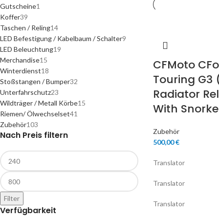
Gutscheine
1
Koffer
39
Taschen / Reling
14
LED Befestigung / Kabelbaum / Schalter
9
LED Beleuchtung
19
Merchandise
15
CFMoto CFo
Winterdienst
18
Touring G3 
Stoßstangen / Bumper
32
Radiator Rel
Unterfahrschutz
23
Wildträger / Metall Körbe
15
With Snorke
Riemen/ Ölwechselset
41
Zubehör
103
Zubehör
Nach Preis filtern
500,00
€
Translator
Translator
Filter
Translator
Verfügbarkeit