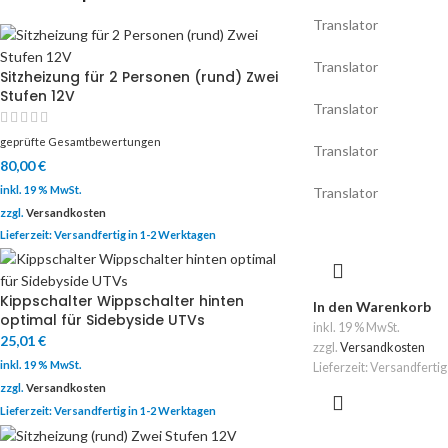
Translator
Translator
Sitzheizung für 2 Personen (rund) Zwei
Stufen 12V
Translator
geprüfte Gesamtbewertungen
Translator
80,00
€
inkl. 19 % MwSt.
Translator
zzgl.
Versandkosten
Lieferzeit:
Versandfertig in 1-2 Werktagen
Kippschalter Wippschalter hinten
In den Warenkorb
optimal für Sidebyside UTVs
inkl. 19 % MwSt.
25,01
€
zzgl.
Versandkosten
inkl. 19 % MwSt.
Lieferzeit:
Versandfertig
zzgl.
Versandkosten
Lieferzeit:
Versandfertig in 1-2 Werktagen