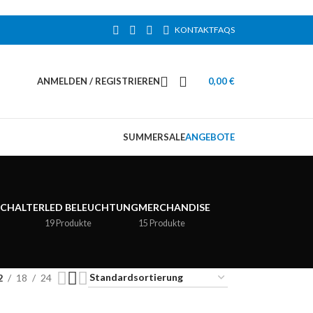
KONTAKT
FAQS
ANMELDEN / REGISTRIEREN
0,00
€
SUMMERSALE
ANGEBOTE
SCHALTER
LED BELEUCHTUNG
MERCHANDISE
19 Produkte
15 Produkte
2
18
24