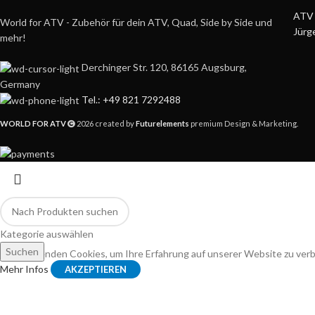
ATV 
World for ATV - Zubehör für dein ATV, Quad, Side by Side und
Jürg
mehr!
Derchinger Str. 120, 86165 Augsburg,
Germany
Tel.: +49 821 7292488
WORLD FOR ATV
2026 created by
Futurelements
premium Design & Marketing.
Kategorie auswählen
Suchen
Wir verwenden Cookies, um Ihre Erfahrung auf unserer Website zu ver
Mehr Infos
AKZEPTIEREN