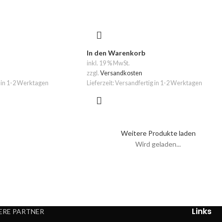
In den Warenkorb
inkl. 19 % MwSt.
zzgl.
Versandkosten
 in 1-2 Werktagen
Lieferzeit:
Versandfertig in 1-2 Werktagen
Weitere Produkte laden
Wird geladen...
Links
ERE PARTNER