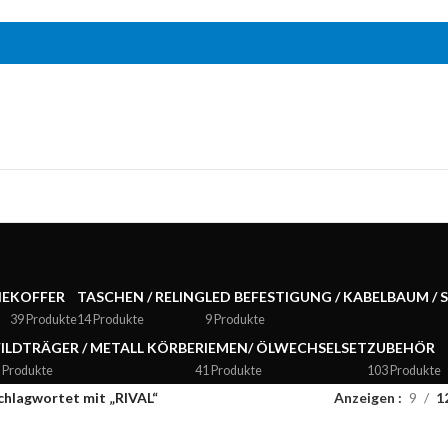
NE
KOFFER
TASCHEN / RELING
LED BEFESTIGUNG / KABELBAUM / 
39 Produkte
14 Produkte
9 Produkte
ILDTRÄGER / METALL KÖRBE
RIEMEN/ ÖLWECHSELSET
ZUBEHÖR
 Produkte
41 Produkte
103 Produkte
chlagwortet mit „RIVAL“
Anzeigen
9
1