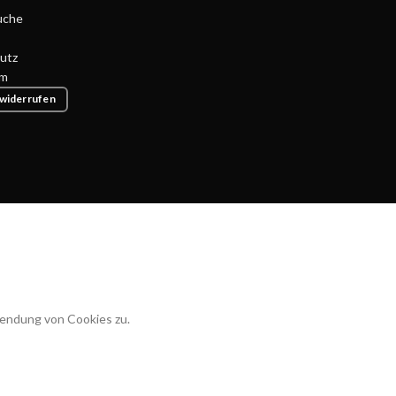
uche
utz
um
 widerrufen
wendung von Cookies zu.