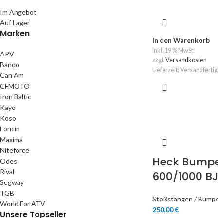
Im Angebot
Auf Lager
Marken
In den Warenkorb
inkl. 19 % MwSt.
APV
zzgl.
Versandkosten
Bando
Lieferzeit:
Versandfertig
Can Am
CFMOTO
Iron Baltic
Kayo
Koso
Loncin
Maxima
Niteforce
Heck Bumpe
Odes
Rival
600/1000 BJ
Segway
TGB
Stoßstangen / Bump
World For ATV
250,00
€
Unsere Topseller