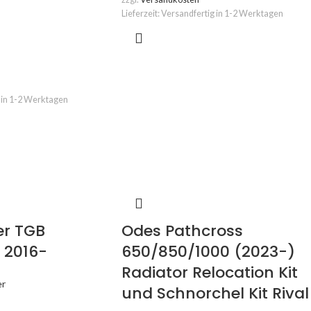
Lieferzeit:
Versandfertig in 1-2 Werktagen
 in 1-2 Werktagen
r TGB
Odes Pathcross
 2016-
650/850/1000 (2023-)
Radiator Relocation Kit
er
und Schnorchel Kit Rival