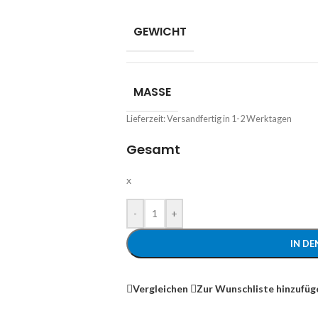
GEWICHT
MASSE
Lieferzeit:
Versandfertig in 1-2 Werktagen
Gesamt
x
-
+
IN D
Vergleichen
Zur Wunschliste hinzufüg