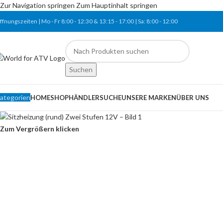
Zur Navigation springen
Zum Hauptinhalt springen
ffnungszeiten | Mo - Fr
8:00 - 12:30 & 13:15
-
17:00 |
Sa:
8:00
-
12:00
Suchen
ategorien
HOME
SHOP
HÄNDLERSUCHE
UNSERE MARKEN
ÜBER UNS
Zum Vergrößern klicken