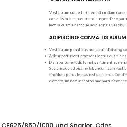
Vestibulum curae torquent diam diam commo
convallis bulum parturient suspendisse partu
lectus quam a natoque adipiscing a vestibul
ADIPISCING CONVALLIS BULUM
Vestibulum penatibus nunc dui adipiscing co
Abitur parturient praesent lectus quam a na
Diam parturient dictumst parturient sceleris
Scelerisque adipiscing bibendum sem vestibul
tincidunt purus lectus nisl class eros.Cond
elementum nam inceptos hac parturient scel
r CF625/850/1000 und Snarler, Odes