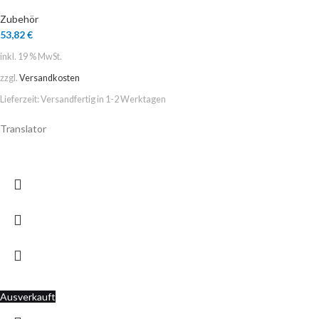
Zubehör
53,82
€
inkl. 19 % MwSt.
zzgl.
Versandkosten
Lieferzeit:
Versandfertig in 1-2 Werktagen
Translator
Ausverkauft