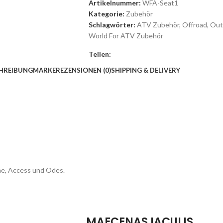
Artikelnummer:
WFA-Seat1
Kategorie:
Zubehör
Schlagwörter:
ATV Zubehör
,
Offroad
,
Out
World For ATV Zubehör
Teilen:
HREIBUNG
MARKE
REZENSIONEN (0)
SHIPPING & DELIVERY
ine, Access und Odes.
MAECENAS IACULIS