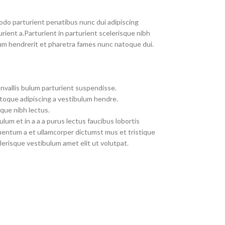
do parturient penatibus nunc dui adipiscing
rient a.Parturient in parturient scelerisque nibh
um hendrerit et pharetra fames nunc natoque dui.
nvallis bulum parturient suspendisse.
toque adipiscing a vestibulum hendre.
que nibh lectus.
um et in a a a purus lectus faucibus lobortis
imentum a et ullamcorper dictumst mus et tristique
erisque vestibulum amet elit ut volutpat.