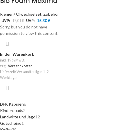
Bio Foam Maxima
Riemen/ Ölwechselset
,
Zubehör
15,30
€
UVP:
17,01
€
UVP:
Sorry, but you do not have
permission to view this content.
In den Warenkorb
inkl. 19 % MwSt.
zzgl.
Versandkosten
Lieferzeit:
Versandfertig in 1-2
Werktagen
DFK Kabinen
6
Kinderquads
2
Landwirte und Jagd
12
Gutscheine
1
Koffer
39