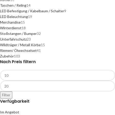
Taschen / Reling
14
LED Befestigung / Kabelbaum / Schalter
9
LED Beleuchtung
19
Merchandise
15
Winterdienst
18
Stoßstangen / Bumper
32
Unterfahrschutz
23
Wildträger / Metall Körbe
15
Riemen/ Ölwechselset
41
Zubehör
103
Nach Preis filtern
Filter
Verfügbarkeit
Im Angebot