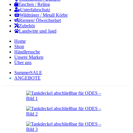
Taschen / Reling
Unterfahrschutz
Wildträger / Metall Körbe
Riemen/ Ölwechselset
Zubehör
Landwirte und Jagd
Home
Shop
Händlersuche
Unsere Marken
Über uns
SummerSALE
ANGEBOTE