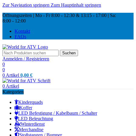
Zur Navigation springen
Zum Hauptinhalt springen
Öffnungszeiten | Mo - Fr
8:00 - 12:30 & 13:15
-
17:00 |
Sa:
8:00
-
12:00
Kontakt
FAQs
Suchen
Anmelden / Registrieren
0
0
0
Artikel
0,00
€
0
Artikel
Kategorien
Kinderquads
Koffer
LED Befestigung / Kabelbaum / Schalter
LED Beleuchtung
Winterdienst
Merchandise
Stoßstangen / Bumper