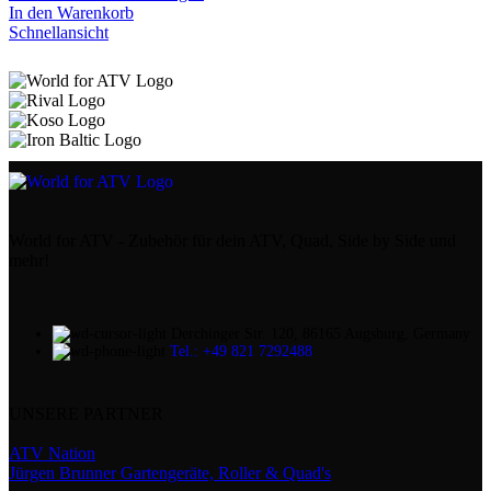
In den Warenkorb
Schnellansicht
World for ATV - Zubehör für dein ATV, Quad, Side by Side und
mehr!
Derchinger Str. 120, 86165 Augsburg, Germany
Tel.: +49 821 7292488
UNSERE PARTNER
ATV Nation
Jürgen Brunner Gartengeräte, Roller & Quad's