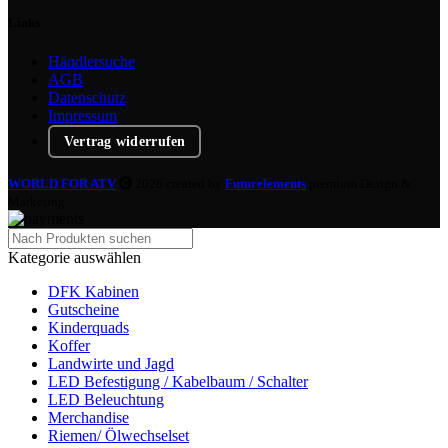
Links
Händlersuche
AGB
Datenschutz
Impressum
Vertrag widerrufen
WORLD FOR ATV
2026 created by
Futurelements
premium Design &
Marketing.
Kategorie auswählen
DFK Kabinen
Gutscheine
Kinderquads
Koffer
Landwirte und Jagd
LED Befestigung / Kabelbaum / Schalter
LED Beleuchtung
Merchandise
Riemen/ Ölwechselset