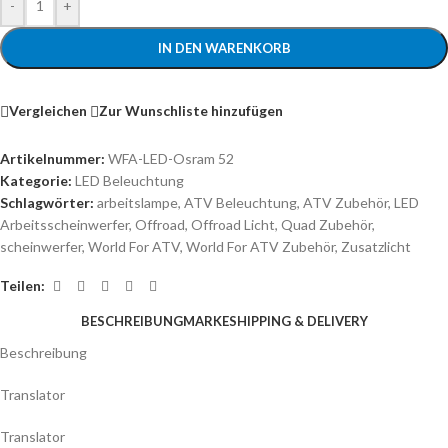
-
+
IN DEN WARENKORB
Vergleichen
Zur Wunschliste hinzufügen
Artikelnummer:
WFA-LED-Osram 52
Kategorie:
LED Beleuchtung
Schlagwörter:
arbeitslampe
,
ATV Beleuchtung
,
ATV Zubehör
,
LED
Arbeitsscheinwerfer
,
Offroad
,
Offroad Licht
,
Quad Zubehör
,
scheinwerfer
,
World For ATV
,
World For ATV Zubehör
,
Zusatzlicht
Teilen:
BESCHREIBUNG
MARKE
SHIPPING & DELIVERY
Beschreibung
Translator
Translator