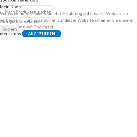
Mein Konto
Wir verwenden Cookies, um Ihre Erfahrung auf unserer Website zu
verbessern. Durch das Surfen auf dieser Website stimmen Sie unserer
Kategorie auswählen
Verwendung von Cookies zu.
Suchen
Mehr Infos
AKZEPTIEREN