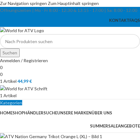
Zur Navigation springen
Zum Hauptinhalt springen
Öffnungszeiten | Mo - Fr
8:00 - 12:30 & 13:15
-
17:00 |
Sa:
8:00
-
12:00
KONTAKT
FAQS
Suchen
Anmelden / Registrieren
0
0
1
Artikel
44,99
€
1
Artikel
Kategorien
HOME
SHOP
HÄNDLERSUCHE
UNSERE MARKEN
ÜBER UNS
SUMMERSALE
ANGEBOTE