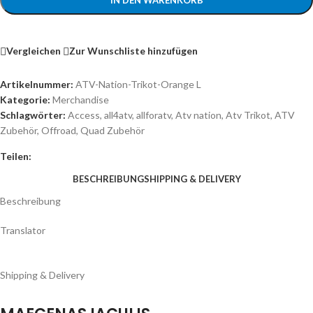
Vergleichen
Zur Wunschliste hinzufügen
Artikelnummer:
ATV-Nation-Trikot-Orange L
Kategorie:
Merchandise
Schlagwörter:
Access
,
all4atv
,
allforatv
,
Atv nation
,
Atv Trikot
,
ATV
Zubehör
,
Offroad
,
Quad Zubehör
Teilen:
BESCHREIBUNG
SHIPPING & DELIVERY
Beschreibung
Translator
Shipping & Delivery