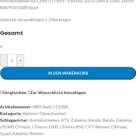
Antriebsriemen für CFMOTO 850 / 1000 bis 2023, Uforce 1000, Zforce
800/950/1000 Sport
Lieferzeit:
Versandfertig in 1-2 Werktagen
Gesamt
x
-
+
IN DEN WARENKORB
Vergleichen
Zur Wunschliste hinzufügen
Artikelnummer:
WFA-Belt-CF1000
Kategorie:
Riemen/ Ölwechselset
Schlagwörter:
Antriebsriemen
,
ATV Zubehör
,
Bando
,
Bando Zubehör
,
cf1000
,
CFmoto
,
CFmoto 1000
,
CFmoto 850
,
CVT Riemen
,
Offroad
,
Quad Zubehör
,
Riemen