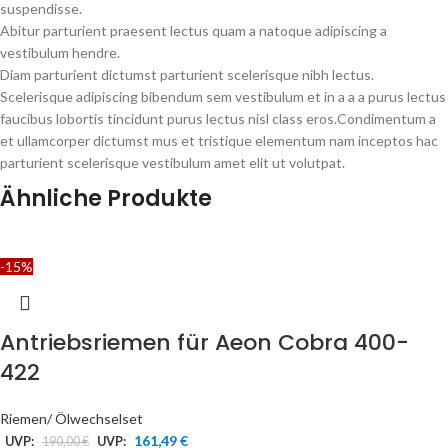
suspendisse.
Abitur parturient praesent lectus quam a natoque adipiscing a
vestibulum hendre.
Diam parturient dictumst parturient scelerisque nibh lectus.
Scelerisque adipiscing bibendum sem vestibulum et in a a a purus lectus
faucibus lobortis tincidunt purus lectus nisl class eros.Condimentum a
et ullamcorper dictumst mus et tristique elementum nam inceptos hac
parturient scelerisque vestibulum amet elit ut volutpat.
Ähnliche Produkte
-15%
Antriebsriemen für Aeon Cobra 400-
422
Riemen/ Ölwechselset
161,49
€
UVP:
190,00
€
UVP: