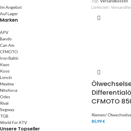
zzgl.
Versandkosten
Im Angebot
Lieferzeit:
Versandfer
Auf Lager
Marken
APV
Bando
Can Am
CFMOTO
Iron Baltic
Kayo
Koso
Loncin
Ölwechselse
Maxima
Niteforce
Differentialö
Odes
CFMOTO 85
Rival
Segway
Riemen/ Ölwechsels
TGB
85,99
€
World For ATV
Unsere Topseller