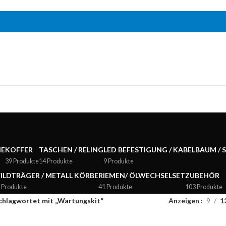
NE
KOFFER
TASCHEN / RELING
LED BEFESTIGUNG / KABELBAUM / 
39 Produkte
14 Produkte
9 Produkte
ILDTRÄGER / METALL KÖRBE
RIEMEN/ ÖLWECHSELSET
ZUBEHÖR
 Produkte
41 Produkte
103 Produkte
chlagwortet mit „Wartungskit“
Anzeigen
9
1