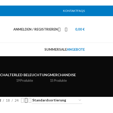
KONTAKT
FAQS
ANMELDEN / REGISTRIEREN
0,00
€
SUMMERSALE
ANGEBOTE
SCHALTER
LED BELEUCHTUNG
MERCHANDISE
19 Produkte
15 Produkte
2
18
24