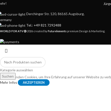
ehr!
Jürg
Derchinger Str. 120, 86165 Augsburg,
ermany
Tel.: +49 821 7292488
WORLD FOR ATV
2026 created by
Futurelements
premium Design & Marketing.
Kategorie auswählen
Suchen
Wir verwenden Cookies, um Ihre Erfahrung auf unserer Website zu ver
Mehr Infos
AKZEPTIEREN