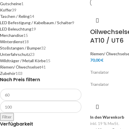
Gutscheine
1
Koffer
39
Taschen / Reling
14
LED Befestigung / Kabelbaum / Schalter
9
LED Beleuchtung
19
Oilwechsels
Merchandise
15
AT10 / UT6
Winterdienst
18
Stoßstangen / Bumper
32
Riemen/ Ölwechsels
Unterfahrschutz
23
70,00
€
Wildträger / Metall Körbe
15
Riemen/ Ölwechselset
41
Translator
Zubehör
103
Nach Preis filtern
Translator
Filter
In den Warenkorb
Verfügbarkeit
inkl. 19 % MwSt.