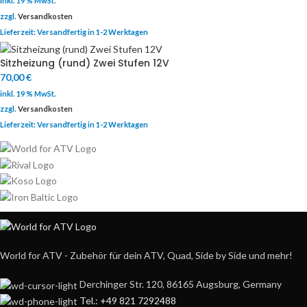
inkl. 19 % MwSt.
zzgl.
Versandkosten
Lieferzeit:
Versandfertig in 1-2 Werktagen
Sitzheizung (rund) Zwei Stufen 12V
70,00
€
inkl. 19 % MwSt.
zzgl.
Versandkosten
Lieferzeit:
Versandfertig in 1-2 Werktagen
World for ATV - Zubehör für dein ATV, Quad, Side by Side und mehr!
Derchinger Str. 120, 86165 Augsburg, Germany
Tel.: +49 821 7292488