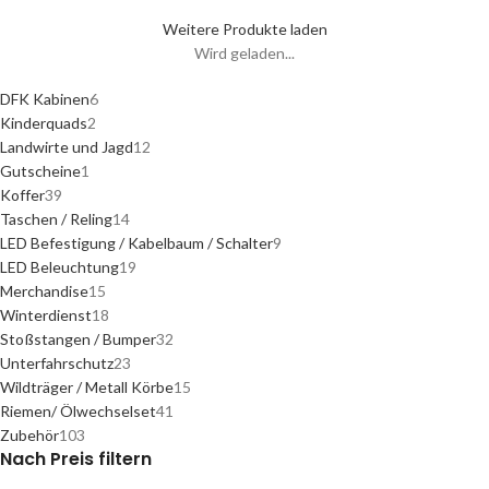
Weitere Produkte laden
Wird geladen...
DFK Kabinen
6
Kinderquads
2
Landwirte und Jagd
12
Gutscheine
1
Koffer
39
Taschen / Reling
14
LED Befestigung / Kabelbaum / Schalter
9
LED Beleuchtung
19
Merchandise
15
Winterdienst
18
Stoßstangen / Bumper
32
Unterfahrschutz
23
Wildträger / Metall Körbe
15
Riemen/ Ölwechselset
41
Zubehör
103
Nach Preis filtern