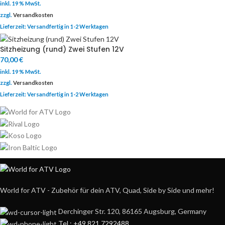
inkl. 19 % MwSt.
zzgl.
Versandkosten
Lieferzeit:
Versandfertig in 1-2 Werktagen
Sitzheizung (rund) Zwei Stufen 12V
70,00
€
inkl. 19 % MwSt.
zzgl.
Versandkosten
Lieferzeit:
Versandfertig in 1-2 Werktagen
World for ATV - Zubehör für dein ATV, Quad, Side by Side und mehr!
Derchinger Str. 120, 86165 Augsburg, Germany
Tel.: +49 821 7292488