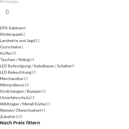
Werktagen
DFK Kabinen
6
Kinderquads
2
Landwirte und Jagd
12
Gutscheine
1
Koffer
39
Taschen / Reling
14
LED Befestigung / Kabelbaum / Schalter
9
LED Beleuchtung
19
Merchandise
15
Winterdienst
18
Stoßstangen / Bumper
32
Unterfahrschutz
23
Wildträger / Metall Körbe
15
Riemen/ Ölwechselset
41
Zubehör
103
Nach Preis filtern