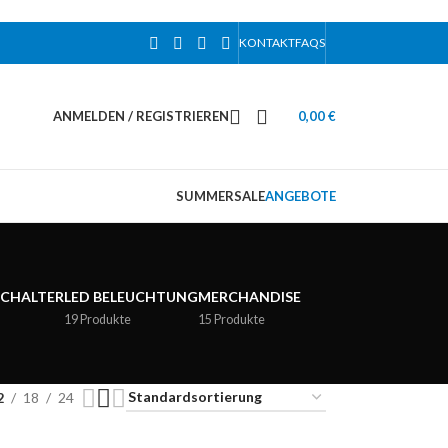
KONTAKT
FAQS
ANMELDEN / REGISTRIEREN
0,00
€
SUMMERSALE
ANGEBOTE
SCHALTER
LED BELEUCHTUNG
MERCHANDISE
19 Produkte
15 Produkte
2
18
24