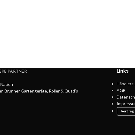
Links
ERE PARTNER
Händlers
Nation
AGB
en Brunner Gartengeräte, Roller & Quad's
Datensch
Impress
Vertrag