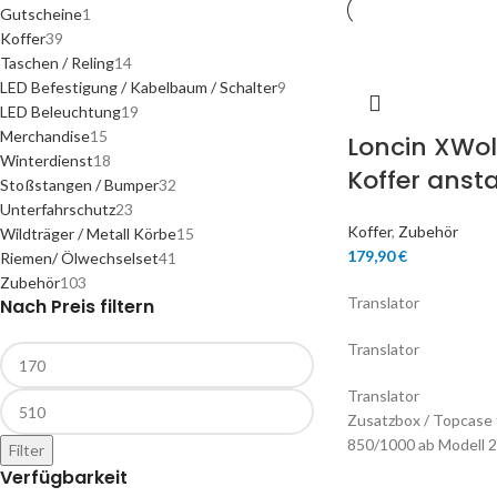
Gutscheine
1
Koffer
39
Taschen / Reling
14
LED Befestigung / Kabelbaum / Schalter
9
LED Beleuchtung
19
Merchandise
15
Loncin XWol
Winterdienst
18
Koffer ansta
Stoßstangen / Bumper
32
Unterfahrschutz
23
Koffer
,
Zubehör
Wildträger / Metall Körbe
15
179,90
€
Riemen/ Ölwechselset
41
Zubehör
103
Translator
Nach Preis filtern
Translator
Translator
Zusatzbox / Topcas
850/1000 ab Modell 
Filter
Verfügbarkeit