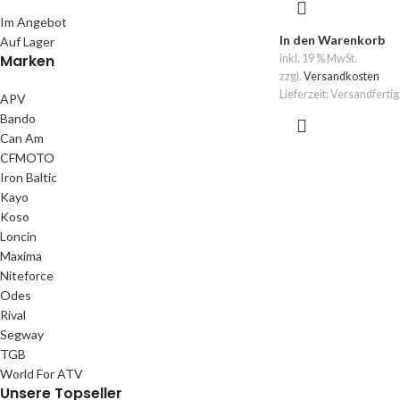
Im Angebot
In den Warenkorb
Auf Lager
Marken
inkl. 19 % MwSt.
zzgl.
Versandkosten
Lieferzeit:
Versandfertig
APV
Bando
Can Am
CFMOTO
Iron Baltic
Kayo
Koso
Loncin
Maxima
Niteforce
Odes
Rival
Segway
TGB
World For ATV
Unsere Topseller