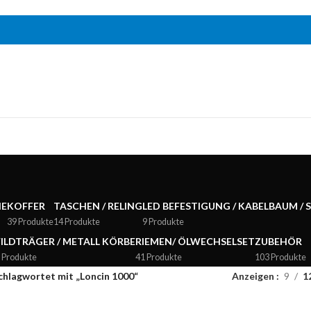
NE
KOFFER
TASCHEN / RELING
LED BEFESTIGUNG / KABELBAUM / 
39 Produkte
14 Produkte
9 Produkte
ILDTRÄGER / METALL KÖRBE
RIEMEN/ ÖLWECHSELSET
ZUBEHÖR
 Produkte
41 Produkte
103 Produkte
chlagwortet mit „Loncin 1000“
Anzeigen
9
1