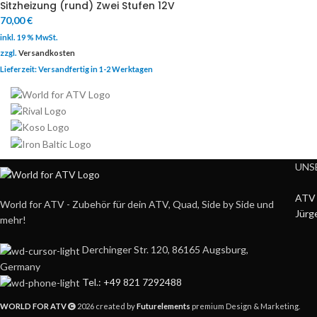
Sitzheizung (rund) Zwei Stufen 12V
70,00
€
inkl. 19 % MwSt.
zzgl.
Versandkosten
Lieferzeit:
Versandfertig in 1-2 Werktagen
UNS
ATV 
World for ATV - Zubehör für dein ATV, Quad, Side by Side und
Jürg
mehr!
Derchinger Str. 120, 86165 Augsburg,
Germany
Tel.: +49 821 7292488
WORLD FOR ATV
2026 created by
Futurelements
premium Design & Marketing.