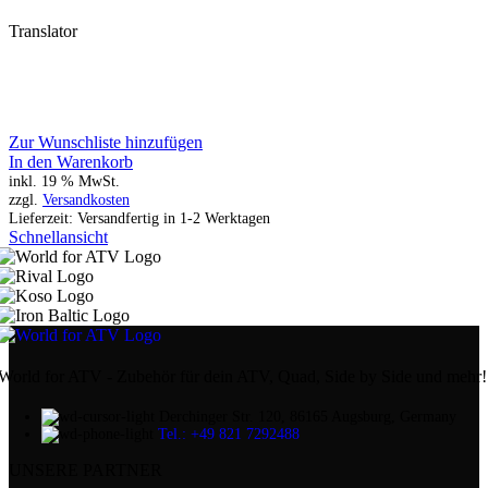
Translator
Zur Wunschliste hinzufügen
In den Warenkorb
inkl. 19 % MwSt.
zzgl.
Versandkosten
Lieferzeit:
Versandfertig in 1-2 Werktagen
Schnellansicht
World for ATV - Zubehör für dein ATV, Quad, Side by Side und mehr!
Derchinger Str. 120, 86165 Augsburg, Germany
Tel.: +49 821 7292488
UNSERE PARTNER