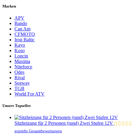
Marken
APV
Bando
Can Am
CFMOTO
Iron Baltic
Kayo
Koso
Loncin
Maxima
Niteforce
Odes
Rival
Segway
TGB
World For ATV
Unsere Topseller
Sitzheizung für 2 Personen (rund) Zwei Stufen 12V
geprüfte Gesamtbewertungen