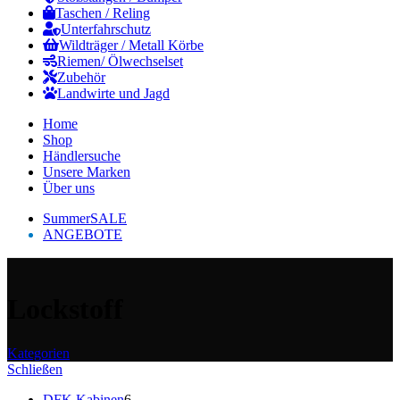
Taschen / Reling
Unterfahrschutz
Wildträger / Metall Körbe
Riemen/ Ölwechselset
Zubehör
Landwirte und Jagd
Home
Shop
Händlersuche
Unsere Marken
Über uns
SummerSALE
ANGEBOTE
Lockstoff
Kategorien
Schließen
6
DFK Kabinen
6