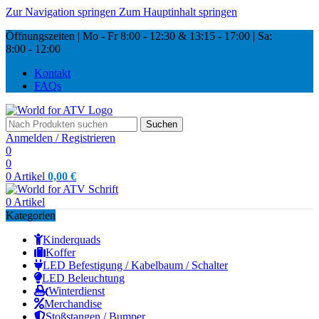
Zur Navigation springen
Zum Hauptinhalt springen
Öffnungszeiten | Mo - Fr
8:00 - 12:30 & 13:15
-
17:00 |
Sa:
8:00
-
12:00
Kontakt
FAQs
Suchen
Anmelden / Registrieren
0
0
0
Artikel
0,00
€
0
Artikel
Kategorien
Kinderquads
Koffer
LED Befestigung / Kabelbaum / Schalter
LED Beleuchtung
Winterdienst
Merchandise
Stoßstangen / Bumper