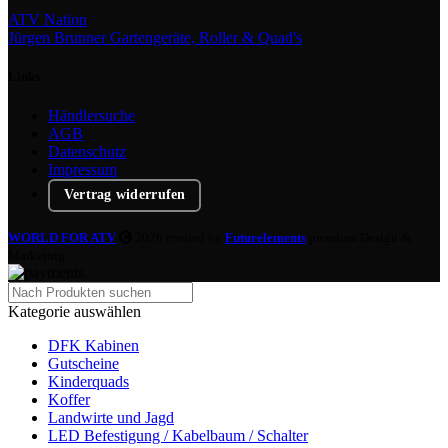
ATV Nation
Jürgen Brunner Gartengeräte, Roller & Quad's
Links
Händlersuche
AGB
Datenschutz
Impressum
Vertrag widerrufen
WORLD FOR ATV
2026 created by
Futurelements
premium Design &
Marketing.
Kategorie auswählen
DFK Kabinen
Gutscheine
Kinderquads
Koffer
Landwirte und Jagd
LED Befestigung / Kabelbaum / Schalter