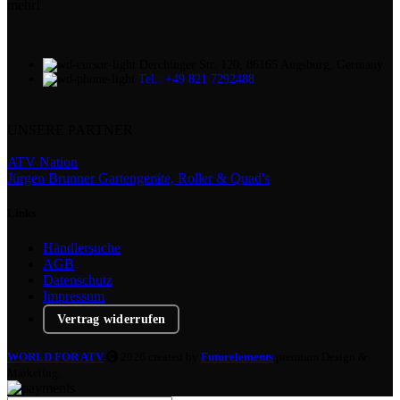
mehr!
Derchinger Str. 120, 86165 Augsburg, Germany
Tel.: +49 821 7292488
UNSERE PARTNER
ATV Nation
Jürgen Brunner Gartengeräte, Roller & Quad's
Links
Händlersuche
AGB
Datenschutz
Impressum
Vertrag widerrufen
WORLD FOR ATV
2026 created by
Futurelements
premium Design &
Marketing.