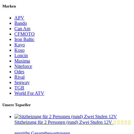
Marken
APV
Bando
Can Am
CFMOTO
Iron Baltic
Kayo
Koso
Loncin
Maxima
Niteforce
Odes
Rival
Segway
TGB
World For ATV
Unsere Topseller
Sitzheizung für 2 Personen (rund) Zwei Stufen 12V
geprüfte Gesamtbewertungen