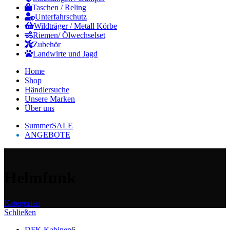
Taschen / Reling
Unterfahrschutz
Wildträger / Metall Körbe
Riemen/ Ölwechselset
Zubehör
Landwirte und Jagd
Home
Shop
Händlersuche
Unsere Marken
Über uns
SummerSALE
ANGEBOTE
Helmfunk
Kategorien
Schließen
DFK Kabinen
6