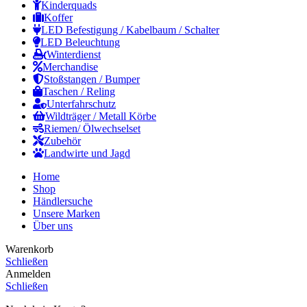
Kinderquads
Koffer
LED Befestigung / Kabelbaum / Schalter
LED Beleuchtung
Winterdienst
Merchandise
Stoßstangen / Bumper
Taschen / Reling
Unterfahrschutz
Wildträger / Metall Körbe
Riemen/ Ölwechselset
Zubehör
Landwirte und Jagd
Home
Shop
Händlersuche
Unsere Marken
Über uns
Warenkorb
Schließen
Anmelden
Schließen