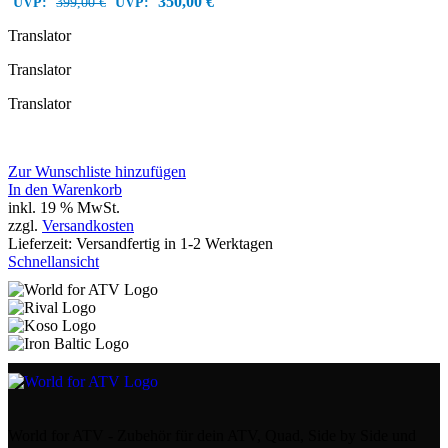
350,00
€
UVP:
399,00
€
UVP:
Translator
Translator
Translator
Zur Wunschliste hinzufügen
In den Warenkorb
inkl. 19 % MwSt.
zzgl.
Versandkosten
Lieferzeit:
Versandfertig in 1-2 Werktagen
Schnellansicht
World for ATV - Zubehör für dein ATV, Quad, Side by Side und