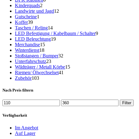
Kinderquads
2
Landwirte und Jagd
12
Gutscheine
1
Koffer
39
Taschen / Reling
14
LED Befestigung / Kabelbaum / Schalter
9
LED Beleuchtung
19
Merchandise
15
Winterdienst
18
Stoßstangen / Bumper
32
Unterfahrschutz
23
Wildträger / Metall Körbe
15
Riemen/ Ölwechselset
41
Zubehör
103
Nach Preis filtern
Filter
Verfügbarkeit
Im Angebot
Auf Lager