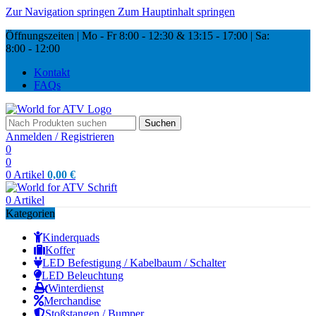
Zur Navigation springen
Zum Hauptinhalt springen
Öffnungszeiten | Mo - Fr
8:00 - 12:30 & 13:15
-
17:00 |
Sa:
8:00
-
12:00
Kontakt
FAQs
Suchen
Anmelden / Registrieren
0
0
0
Artikel
0,00
€
0
Artikel
Kategorien
Kinderquads
Koffer
LED Befestigung / Kabelbaum / Schalter
LED Beleuchtung
Winterdienst
Merchandise
Stoßstangen / Bumper