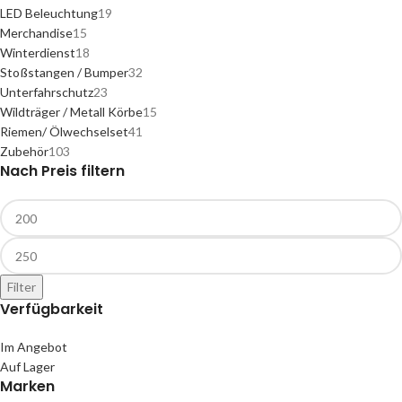
LED Beleuchtung
19
Merchandise
15
Winterdienst
18
Stoßstangen / Bumper
32
Unterfahrschutz
23
Wildträger / Metall Körbe
15
Riemen/ Ölwechselset
41
Zubehör
103
Nach Preis filtern
Filter
Verfügbarkeit
Im Angebot
Auf Lager
Marken