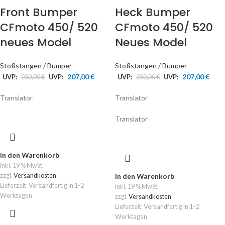
Front Bumper
Heck Bumper
CFmoto 450/ 520
CFmoto 450/ 520
neues Model
Neues Model
Stoßstangen / Bumper
Stoßstangen / Bumper
207,00
€
207,00
€
UVP:
230,00
€
UVP:
UVP:
230,00
€
UVP:
Translator
Translator
Translator
In den Warenkorb
inkl. 19 % MwSt.
zzgl.
Versandkosten
In den Warenkorb
Lieferzeit:
Versandfertig in 1-2
inkl. 19 % MwSt.
Werktagen
zzgl.
Versandkosten
Lieferzeit:
Versandfertig in 1-2
Werktagen