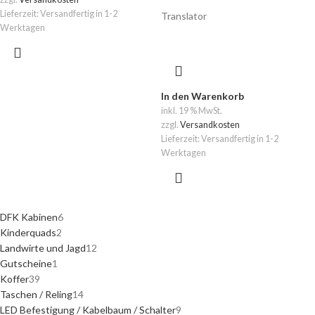
Lieferzeit:
Versandfertig in 1-2
Translator
Werktagen
In den Warenkorb
inkl. 19 % MwSt.
zzgl.
Versandkosten
Lieferzeit:
Versandfertig in 1-2
Werktagen
DFK Kabinen
6
Kinderquads
2
Landwirte und Jagd
12
Gutscheine
1
Koffer
39
Taschen / Reling
14
LED Befestigung / Kabelbaum / Schalter
9