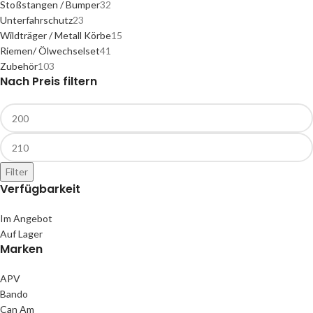
Stoßstangen / Bumper
32
Unterfahrschutz
23
Wildträger / Metall Körbe
15
Riemen/ Ölwechselset
41
Zubehör
103
Nach Preis filtern
Filter
Verfügbarkeit
Im Angebot
Auf Lager
Marken
APV
Bando
Can Am