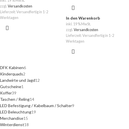
inkl. 19 % MwSt.
zzgl.
Versandkosten
Lieferzeit:
Versandfertig in 1-2
Werktagen
In den Warenkorb
inkl. 19 % MwSt.
zzgl.
Versandkosten
Lieferzeit:
Versandfertig in 1-2
Werktagen
DFK Kabinen
6
Kinderquads
2
Landwirte und Jagd
12
Gutscheine
1
Koffer
39
Taschen / Reling
14
LED Befestigung / Kabelbaum / Schalter
9
LED Beleuchtung
19
Merchandise
15
Winterdienst
18