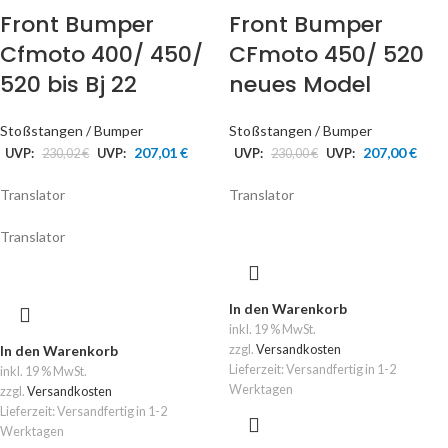
Front Bumper
Front Bumper
Cfmoto 400/ 450/
CFmoto 450/ 520
520 bis Bj 22
neues Model
Stoßstangen / Bumper
Stoßstangen / Bumper
207,01
€
207,00
€
UVP:
230,02
€
UVP:
UVP:
230,00
€
UVP:
Translator
Translator
Translator
In den Warenkorb
inkl. 19 % MwSt.
In den Warenkorb
zzgl.
Versandkosten
Lieferzeit:
Versandfertig in 1-2
inkl. 19 % MwSt.
Werktagen
zzgl.
Versandkosten
Lieferzeit:
Versandfertig in 1-2
Werktagen