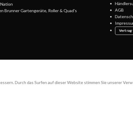
Händlers
Nation
AGB
en Brunner Gartengeräte, Roller & Quad's
Datensch
Impress
Vertrag
bessern. Durch das Surfen auf dieser Website stimmen Sie unserer Ver