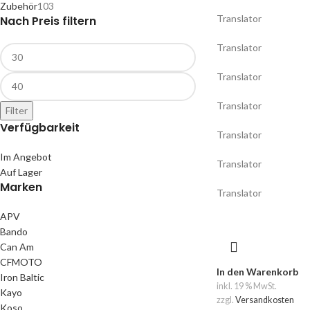
Zubehör
103
Translator
Nach Preis filtern
Translator
Translator
Translator
Filter
Verfügbarkeit
Translator
Im Angebot
Translator
Auf Lager
Marken
Translator
APV
Bando
Can Am
CFMOTO
In den Warenkorb
Iron Baltic
inkl. 19 % MwSt.
Kayo
zzgl.
Versandkosten
Koso