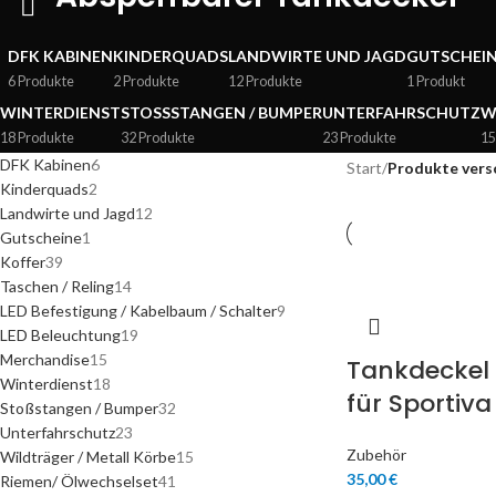
DFK KABINEN
KINDERQUADS
LANDWIRTE UND JAGD
GUTSCHEI
6 Produkte
2 Produkte
12 Produkte
1 Produkt
WINTERDIENST
STOSSSTANGEN / BUMPER
UNTERFAHRSCHUTZ
W
18 Produkte
32 Produkte
23 Produkte
15
DFK Kabinen
6
Start
/
Produkte vers
Kinderquads
2
Landwirte und Jagd
12
Gutscheine
1
Koffer
39
Taschen / Reling
14
LED Befestigung / Kabelbaum / Schalter
9
LED Beleuchtung
19
Merchandise
15
Tankdeckel
Winterdienst
18
für Sportiva
Stoßstangen / Bumper
32
Unterfahrschutz
23
Zubehör
Wildträger / Metall Körbe
15
35,00
€
Riemen/ Ölwechselset
41