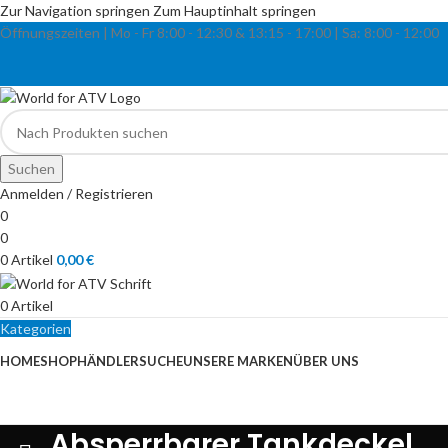
Zur Navigation springen
Zum Hauptinhalt springen
Öffnungszeiten | Mo - Fr
8:00 - 12:30 & 13:15
-
17:00 |
Sa:
8:00
-
12:00
Suchen
Anmelden / Registrieren
0
0
0
Artikel
0,00
€
0
Artikel
Kategorien
HOME
SHOP
HÄNDLERSUCHE
UNSERE MARKEN
ÜBER UNS
Absperrbarer Tankdeckel