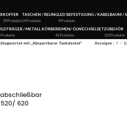
NE
KOFFER
TASCHEN / RELING
LED BEFESTIGUNG / KABELBAUM / 
39 Produkte
14 Produkte
9 Produkte
ILDTRÄGER / METALL KÖRBE
RIEMEN/ ÖLWECHSELSET
ZUBEHÖR
 Produkte
41 Produkte
103 Produkte
chlagwortet mit „Absperrbarer Tankdeckel“
Anzeigen
9
1
 abschließbar
 520/ 620