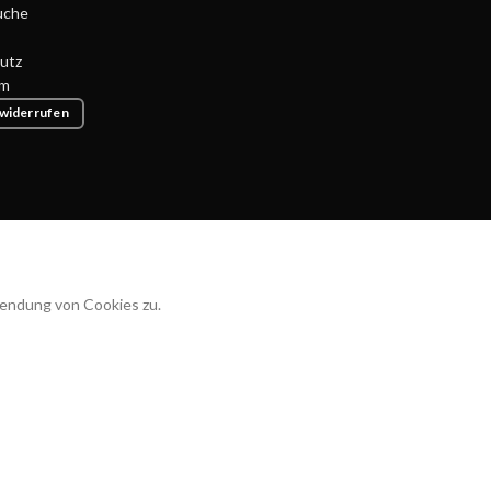
uche
utz
um
 widerrufen
wendung von Cookies zu.