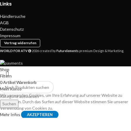
Links
Händlersuche
AGB
Datenschutz
Impressum
Vertrag widerrufen
WORLD FOR ATV
2026 created by
Futurelements
premium Design & Marketing.
Shop
Filtern
0
Artikel
Warenkorb
Mein Konto
Wir verwenden Cookies, um Ihre Erfahrung auf unserer Website zu
Kategorie auswählen
verbessern. Durch das Surfen auf dieser Website stimmen Sie unserer
Suchen
Verwendung von Cookies zu.
Mehr Infos
AKZEPTIEREN