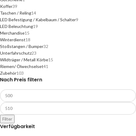
Koffer
39
Taschen / Reling
14
LED Befestigung / Kabelbaum / Schalter
9
LED Beleuchtung
19
Merchandise
15
Winterdienst
18
Stoßstangen / Bumper
32
Unterfahrschutz
23
Wildträger / Metall Körbe
15
Riemen/ Ölwechselset
41
Zubehör
103
Nach Preis filtern
Filter
Verfügbarkeit