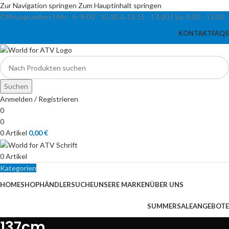
Zur Navigation springen
Zum Hauptinhalt springen
Öffnungszeiten | Mo - Fr
8:00 - 12:30 & 13:15
-
17:00 |
Sa:
8:00
-
12:00
KONTAKT
FAQS
Suchen
Anmelden / Registrieren
0
0
0
Artikel
0,00
€
0
Artikel
Kategorien
HOME
SHOP
HÄNDLERSUCHE
UNSERE MARKEN
ÜBER UNS
SUMMERSALE
ANGEBOTE
137cm